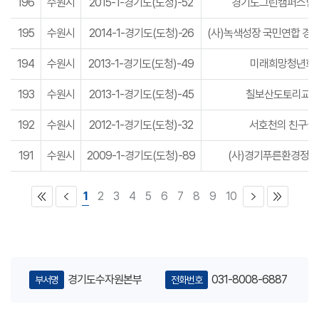
196
수원시
2015-1-경기도(도청)-52
경기도그린캠퍼스협
특별대책지역수질보전협의회
195
수원시
2014-1-경기도(도청)-26
(사)녹색성장 국민연합 경
194
수원시
2013-1-경기도(도청)-49
미래희망청년회
환경부
국토교통부
193
수원시
2013-1-경기도(도청)-45
칠보산도토리교
기상청
국립환경과학원
한강홍수통제소
한국농어촌공사
192
수원시
2012-1-경기도(도청)-32
서호천의 친구들
한국수자원공사
한국환경공단
한국수력원자력
191
수원시
2009-1-경기도(도청)-89
(사)경기푸른환경정
1
2
3
4
5
6
7
8
9
10
물환경정보시스템
국가상수도정보시스템
국가하수도정보시스템
국가지하수정보센터
국가수자원관리종합정보시스템
홍수위험지도정보시스템
농촌용수종합정보시스템
토양지하수정보시스템
경기도수자원본부
031-8008-6887
부서명
전화번호
물정보포털(MyWater)
팔당수계물정보시스템