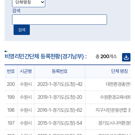
검색
검색
비영리민간단체 등록현황(경기남부) :
총
200
개소
번호
시군명
등록번호
단체 명칭
200
수원시
2023-1-경기도(도청)-42
대한환경총연맹
199
수원시
2019-1-경기도(도청)-20
수원환경교육네트
198
수원시
2016-1-경기도(도청)-62
지구시민운동연합 경
경기도청
경기도 수자원본부
197
수원시
2015-1-경기도(도청)-54
경기도시니어환경봉
경기도보건환경연구원
경기연구원
경기관광공사
경기도물산업지원센터