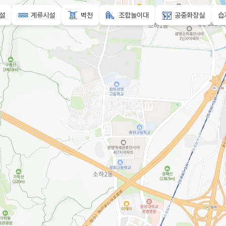
설
계류시설
벽천
조합놀이대
공중화장실
습