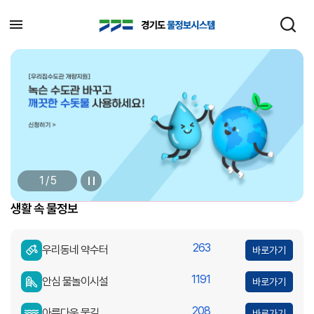
1 / 5
생활 속 물정보
263
우리동네 약수터
바로가기
1191
안심 물놀이시설
바로가기
208
아름다운 물길
바로가기