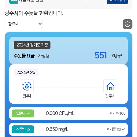
광주시
의 수돗물 현황입니다.
현위
2024년 경기도 기준
551
수돗물 요금
가정용
원/m³
2024년 2월
광주1
광주시
0.000
CFU/mL
일반세균
※ 기준: 100
0.650
mg/L
잔류염소
※ 기준: 0.1~4